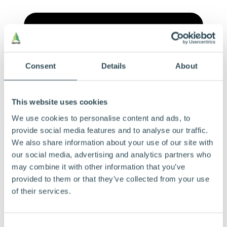
Consent
Details
About
Meny
This website uses cookies
We use cookies to personalise content and ads, to
provide social media features and to analyse our traffic.
Våre produkter
We also share information about your use of our site with
Våre byggløsninger
our social media, advertising and analytics partners who
Ofte stilte spørsmål
may combine it with other information that you’ve
Dokumentasjon
Bærekraft
provided to them or that they’ve collected from your use
Beregningsverktøy
of their services.
Referanser
Tips og råd
Derfor velger du Hunton
Finn forhandlere og blåseentreprenører
Consent