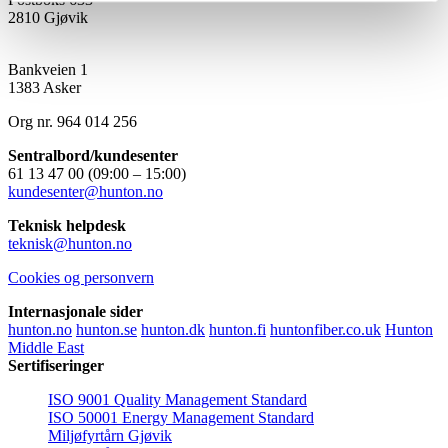
2810 Gjøvik
Hunton Fiber
(Salgskontor)
Bankveien 1
1383 Asker
Org nr. 964 014 256
Sentralbord/kundesenter
61 13 47 00 (09:00 – 15:00)
kundesenter@hunton.no
Teknisk helpdesk
teknisk@hunton.no
Cookies og personvern
Internasjonale sider
hunton.no
hunton.se
hunton.dk
hunton.fi
huntonfiber.co.uk
Hunton
Middle East
Sertifiseringer
ISO 9001 Quality Management Standard
ISO 50001 Energy Management Standard
Miljøfyrtårn Gjøvik