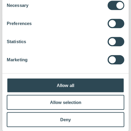
Login forhandlere og blåseentreprenører
Necessary
Selection
Om Hunton
Preferences
Statistics
Marketing
Allow all
Thomas Vaarlund
Allow selection
Publisert:
20. mai 2016
Deny
Hunton Fiber
(Hovedkontor)
Niels Ødegaards gate 8
Postboks 633