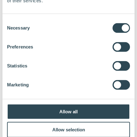
of their services.
Login forhandlere og blåseentreprenører
Om Hunton
Consent
Necessary
Selection
Preferences
Huntons varesortiment er tilgjengelig hos alle
byggevarekjeder i Norge
Statistics
Produktene våre kan kjøpes eller bestilles opp hos alle
byggevarekjeder i Norge.
Marketing
Blåseisolering utføres kun av våre sertifiserte blåseentreprenører.
Hunton har sertifiserte båseentreprenører over hele landet. De
blåseisolerer både nye og eksisterende bygg, og utfører oppdrag på
alt fra private boliger til små og store industribygg
Allow all
Her ser du en oversikt over alle våre
Hunton Nativo
Sertifiserte Blåseentreprenører
:
Allow selection