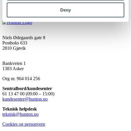
Deny
Hunton Fiber
(Hovedkontor)
Niels Ødegaards gate 8
Postboks 633
2810 Gjøvik
Hunton Fiber
(Salgskontor)
Bankveien 1
1383 Asker
Org nr. 964 014 256
Sentralbord/kundesenter
61 13 47 00 (09:00 – 15:00)
kundesenter@hunton.no
Teknisk helpdesk
teknisk@hunton.no
Cookies og personvern