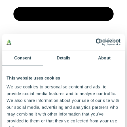
Meny
Consent
Details
About
This website uses cookies
Våre produkter
Våre byggløsninger
We use cookies to personalise content and ads, to
Ofte stilte spørsmål
provide social media features and to analyse our traffic.
Dokumentasjon
Bærekraft
We also share information about your use of our site with
Beregningsverktøy
our social media, advertising and analytics partners who
Referanser
may combine it with other information that you’ve
Tips og råd
Derfor velger du Hunton
provided to them or that they’ve collected from your use
Finn forhandlere og blåseentreprenører