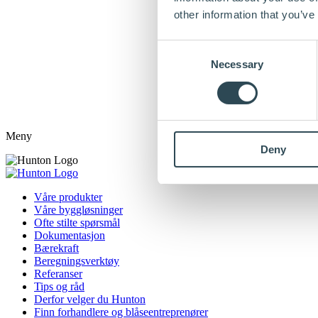
other information that you’ve
Consent
Necessary
Selection
Meny
Deny
Våre produkter
Våre byggløsninger
Ofte stilte spørsmål
Dokumentasjon
Bærekraft
Beregningsverktøy
Referanser
Tips og råd
Derfor velger du Hunton
Finn forhandlere og blåseentreprenører