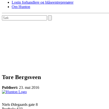
Login forhandlere og blåseentreprenører
Om Hunton
Tore Bergsveen
Publisert:
23. mai 2016
Hunton Fiber
(Hovedkontor)
Niels Ødegaards gate 8
Postboks 633