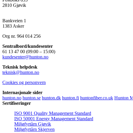
2810 Gjøvik
Hunton Fiber
(Salgskontor)
Bankveien 1
1383 Asker
Org nr. 964 014 256
Sentralbord/kundesenter
61 13 47 00 (09:00 – 15:00)
kundesenter@hunton.no
Teknisk helpdesk
teknisk@hunton.no
Cookies og personvern
Internasjonale sider
hunton.no
hunton.se
hunton.dk
hunton.fi
huntonfiber.co.uk
Hunton M
Sertifiseringer
ISO 9001 Quality Management Standard
ISO 50001 Energy Management Standard
Miljøfyrtårn Gjøvik
Miljøfyrtårn Skjerven