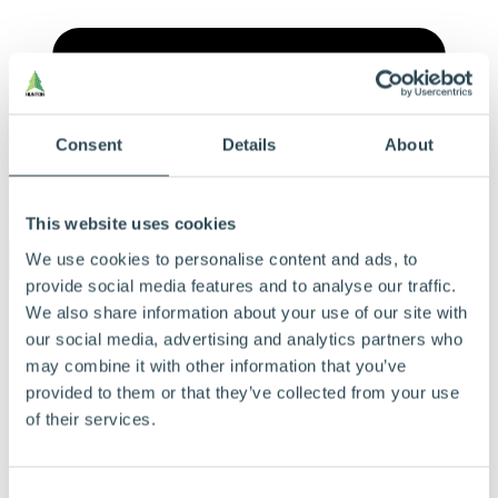
Consent
Details
About
Meny
This website uses cookies
We use cookies to personalise content and ads, to
provide social media features and to analyse our traffic.
Våre produkter
We also share information about your use of our site with
Våre byggløsninger
our social media, advertising and analytics partners who
Ofte stilte spørsmål
may combine it with other information that you’ve
Dokumentasjon
Bærekraft
provided to them or that they’ve collected from your use
Beregningsverktøy
of their services.
Referanser
Tips og råd
Derfor velger du Hunton
Finn forhandlere og blåseentreprenører
Consent