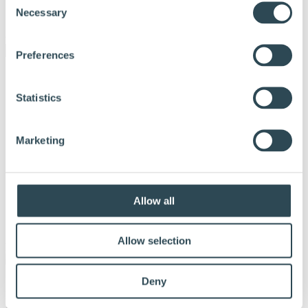
Login forhandlere og blåseentreprenører
Necessary
Selection
Om Hunton
Preferences
Statistics
Marketing
Allow all
Sven Østgulen
Allow selection
Publisert:
20. mai 2016
Deny
Hunton Fiber
(Hovedkontor)
Niels Ødegaards gate 8
Postboks 633