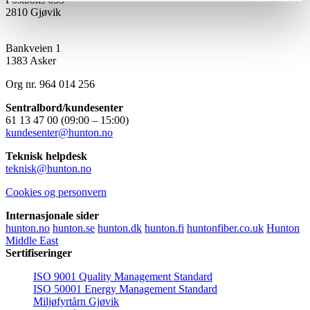
2810 Gjøvik
Hunton Fiber
(Salgskontor)
Bankveien 1
1383 Asker
Org nr. 964 014 256
Sentralbord/kundesenter
61 13 47 00 (09:00 – 15:00)
kundesenter@hunton.no
Teknisk helpdesk
teknisk@hunton.no
Cookies og personvern
Internasjonale sider
hunton.no
hunton.se
hunton.dk
hunton.fi
huntonfiber.co.uk
Hunton
Middle East
Sertifiseringer
ISO 9001 Quality Management Standard
ISO 50001 Energy Management Standard
Miljøfyrtårn Gjøvik