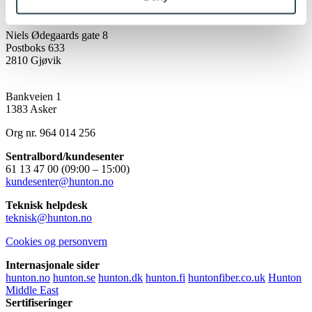
Hunton Fiber
(Hovedkontor)
Niels Ødegaards gate 8
Postboks 633
2810 Gjøvik
Hunton Fiber
(Salgskontor)
Bankveien 1
1383 Asker
Org nr. 964 014 256
Sentralbord/kundesenter
61 13 47 00 (09:00 – 15:00)
kundesenter@hunton.no
Teknisk helpdesk
teknisk@hunton.no
Cookies og personvern
Internasjonale sider
hunton.no
hunton.se
hunton.dk
hunton.fi
huntonfiber.co.uk
Hunton
Middle East
Sertifiseringer