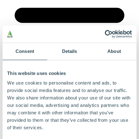
Consent
Details
About
Meny
This website uses cookies
We use cookies to personalise content and ads, to
Våre produkter
provide social media features and to analyse our traffic.
Våre byggløsninger
Ofte stilte spørsmål
We also share information about your use of our site with
Dokumentasjon
our social media, advertising and analytics partners who
Bærekraft
may combine it with other information that you’ve
Beregningsverktøy
Referanser
provided to them or that they’ve collected from your use
Tips og råd
of their services.
Derfor velger du Hunton
Finn forhandlere og blåseentreprenører