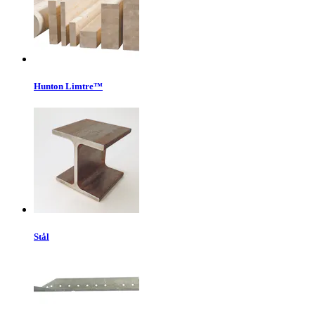
Hunton Limtre™
Stål