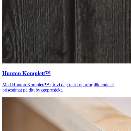
Hunton Komplett™
Med Hunton Komplett™ gir vi deg raskt og uforpliktende et
prisestimat på ditt byggeprosjekt.