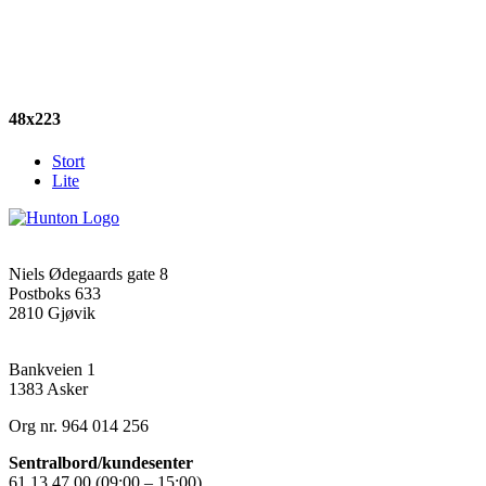
48x223
Stort
Lite
Hunton Fiber
(Hovedkontor)
Niels Ødegaards gate 8
Postboks 633
2810 Gjøvik
Hunton Fiber
(Salgskontor)
Bankveien 1
1383 Asker
Org nr. 964 014 256
Sentralbord/kundesenter
61 13 47 00 (09:00 – 15:00)