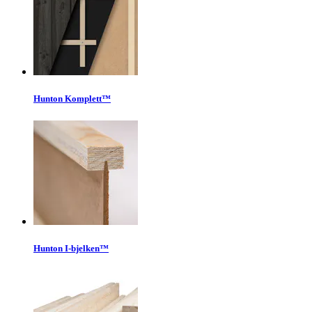
Hunton Komplett™
Hunton I-bjelken™