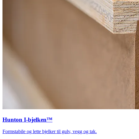
Hunton I-bjelken™
Formstabile og lette bjelker til gulv, vegg og tak.