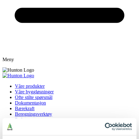
Meny
Våre produkter
Våre byggløsninger
Ofte stilte spørsmål
Dokumentasjon
Bærekraft
Beregningsverktøy
Referanser
Tips og råd
Derfor velger du Hunton
Finn forhandlere og blåseentreprenører