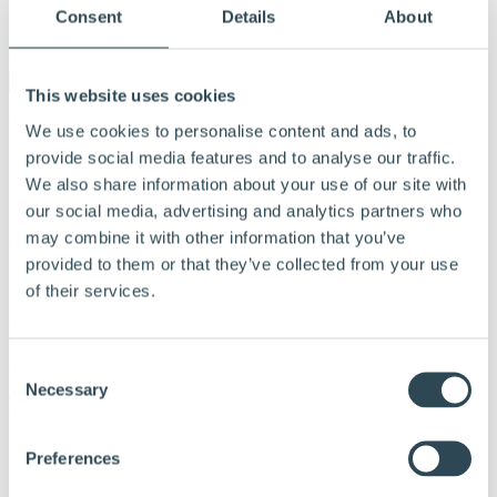
Login forhandlere og blåseentreprenører
Consent
Details
About
Om Hunton
This website uses cookies
Nyhet! Hunton Vindtett Plus™
We use cookies to personalise content and ads, to
provide social media features and to analyse our traffic.
Nå lanserer vi Hunton Vindtett Plus™ – tykkere vindtettplater på
We also share information about your use of our site with
15, 19 og 25mm, både med og uten fals.
our social media, advertising and analytics partners who
Publisert:
3. juni 2019
may combine it with other information that you’ve
provided to them or that they’ve collected from your use
Nå tilbyr vi tykkere vindtettplater med mulighet for fals – en
of their services.
produktserie som er perfekt for nordisk klima!
Vi i Hunton har i over 50 år levert vindtettplater til tusenvis av
norske hjem, og er opptatt av å utvikle produkter som gjør
Consent
husbyggingen enklere. Nå lanserer vi produktserien
Hunton Vindtett
Necessary
Plus
™, hvor du kan få plater med 19 mm eller 25 mm tykkelse, med
Selection
og uten fals.
-Dette er en gledelig nyhet. Å jobbe med fals øker
Preferences
sannsynligheten for en god skjøt. I tillegg kan man
spare penger ved at man bruker mindre på festemidler