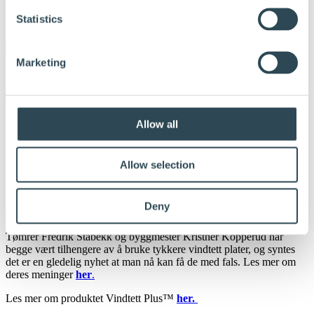
og monteringstiden blir kortere, sier tømrer Fredrik
Statistics
Stebekk.
Hunton Vindtett Plus™ har egenskaper som:
Marketing
Kan stå utildekket i inntil 6 mnd., tolags-tetting ikke
nødvendig
Kan leveres formatskåret på spesialmål
Trefiberplate med hygroskopiske egenskaper
Allow all
En kuldebrobrytende vindsperre
Ekstra robust og dimensjonsstabil
Så vindavstivende at skråbånd normalt er ikke nødvendig
UV- bestandig
Allow selection
En diffusjonsåpen vindsperre som er enkel å montere
Produsert på Gjøvik av kortreist treflis, en naturlig og
fornybar råvare fra miljøsertifisert skog
Deny
Teknisk godkjenning fra SINTEF Certification
Tømrer Fredrik Stabekk og byggmester Kristher Kopperud har
begge vært tilhengere av å bruke tykkere vindtett plater, og syntes
det er en gledelig nyhet at man nå kan få de med fals. Les mer om
deres meninger
her
.
Les mer om produktet Vindtett Plus™
her.