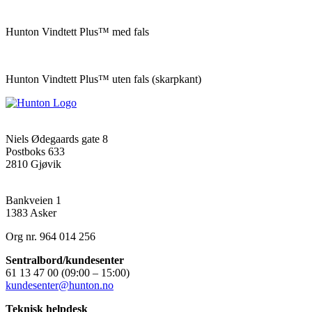
Hunton Vindtett Plus™ med fals
Hunton Vindtett Plus™ uten fals (skarpkant)
Hunton Fiber
(Hovedkontor)
Niels Ødegaards gate 8
Postboks 633
2810 Gjøvik
Hunton Fiber
(Salgskontor)
Bankveien 1
1383 Asker
Org nr. 964 014 256
Sentralbord/kundesenter
61 13 47 00 (09:00 – 15:00)
kundesenter@hunton.no
Teknisk helpdesk